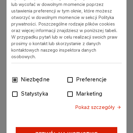
lub wycofać w dowolnym momencie poprzez
W ORLEN Petrobaltic S.A. umożliwiamy
ustawienia preferencji w tym oknie, które możesz
studentom zdobycie ciekawego
otworzyć w dowolnym momencie w sekcji Polityka
doświadczenia zawodowego w ramach
prywatności. Poszczególne rodzaje plików cookies
oraz więcej informacji znajdziesz w poniższej tabeli.
praktyk i staży. Najlepsi i najbardziej
W przypadku pytań lub w celu realizacji swoich praw
zmotywowani studenci mają możliwość
prosimy o kontakt lub skorzystanie z danych
zdobycia unikatowego doświadczenia
kontaktowych naszego inspektora danych
osobowych.
na platformach na Morzu Bałtyckim.
Ściśle współpracujemy z renomowanymi
Wybór
Niezbędne
Preferencje
uczelniami wyższymi w kraju, m. in. z Politechnika
zgody
Gdańską, Akademią Morską w Gdyni, oraz
Statystyka
Marketing
Akademią Górniczo-Hutniczą w Krakowie.
Pokaż szczegóły
Zapraszamy do pozostawienia swoich danych
w naszej
bazie praktykantów
.